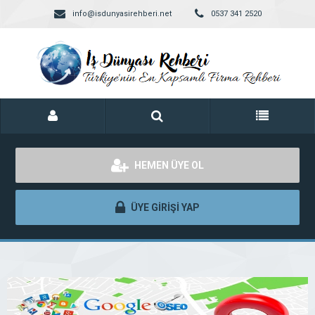
info@isdunyasirehberi.net
0537 341 2520
HEMEN ÜYE OL
ÜYE GİRİŞİ YAP