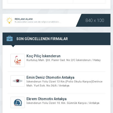
DETAYI
SON GÜNCELLENEN FİRMALAR
Koç Piliç İskenderun
Kurtuluş Mah. Şht. Pamir Cad. No:2/C İskenderun / Hatay
Emin Deniz Otomotiv Antakya
İskenderun Yolu Üzeri 13 Km.(Polis Okulu Karşısı)Derince
Mah. Yurt Sok. No:36/A / Antakya
Ekrem Otomotiv Antakya
İskenderun Yolu Üzeri 10. Km. Gümrük Karşısı / Antakya