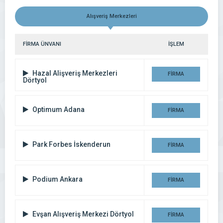
Alışveriş Merkezleri
FİRMA ÜNVANI
İŞLEM
Hazal Alişveriş Merkezleri
FİRMA
Dörtyol
DETAYI
Optimum Adana
FİRMA
DETAYI
Park Forbes İskenderun
FİRMA
DETAYI
Podium Ankara
FİRMA
DETAYI
Evşan Alışveriş Merkezi Dörtyol
FİRMA