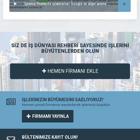
İşletme Profili ile işletmenizi Google ve diğer arama motorlarında listeleyin..
SİZ DE İŞ DÜNYASI REHBERİ SAYESİNDE İŞLERİNİ
BÜYÜTENLERDEN OLUN
HEMEN FİRMANI EKLE
İŞLERİNİZİN BÜYÜMESİNİ SAĞLIYORUZ!
Hemen şimdi firmanızı kaydederek işlerinizi büyütün...
FİRMAMI YAYINLA
BÜLTENİMİZE KAYIT OLUN!