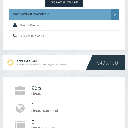
Sam Medikal İskenderun
Samet Çamkes
0 (326) 618 3396
935
FİRMA
1
FİRMA HABERLERİ
0