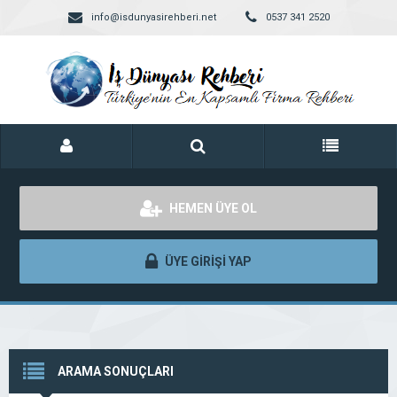
info@isdunyasirehberi.net
0537 341 2520
HEMEN ÜYE OL
ÜYE GİRİŞİ YAP
ARAMA SONUÇLARI