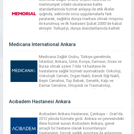
memnuniyet odaklı uluslararası kalite
standartlarında hizmet anlayışı ile etik ilkeler
ışığında, sektörde öncü uygulamalarla fark
yaratarak, sağlıkta dünya markası olmak misyonu
ile kurulmuş ve ilk hastasını Şubat 2000’de kabul
etmiştir. Türkiye’yi, dünya standartlarında kaliteli
sağlık hizmeti ile tanıştıran Memorial, JCI
Akreditasyon Kalite Belgesi’ni alan (Joint
Commission International) Türkiye’nin ilk, […]
Medicana International Ankara
WhatsApp
Facebook
Messenger
X
Bluesky
Tumblr
Pinterest
Email
Share
Medicana Sağlık Grubu, Türkiye genelinde,
İstanbul, Ankara, İzmir, Konya, Samsun, Sivas ve
Bursa olmak üzere 7 ilde 14 hastane ile
hastalarına sağlık hizmeti sunmaktadır. Onkoloji,
Onkolojik Cerrahi, Organ Nakli, Kemik İliği Nakli,
Beyin Cerrahisi, Tüp Bebek, Genetik, Kalp ve
Damar Cerrahisi, Ortopedi ve Travmatoloji,
Obezite Cerrahisi Medicana Sağlık Grubu
bünyesinde yer alan branşlardan bazılarıdır.
Medicana […]
Acıbadem Hastanesi Ankara
WhatsApp
Facebook
Messenger
X
Bluesky
Tumblr
Pinterest
Email
Share
Acıbadem Ankara Hastanesi, Çankaya – Oran’da
2012 yılında hizmete girdi. Ankara ve çevresindeki
illere hizmet sunan Acıbadem Ankara, genel
amaçlı bir hastane olarak konumlanıyor.
Hastanenin, birçok sağlık sigortası ile anlaşması