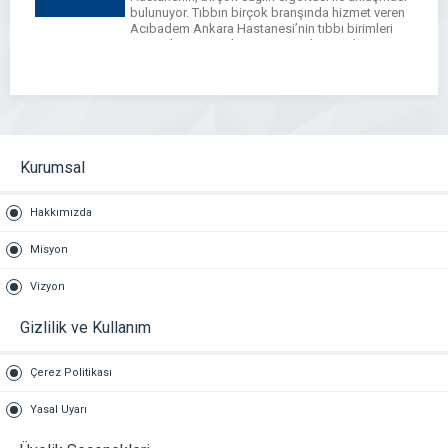
bulunuyor. Tıbbın birçok branşında hizmet veren
Acıbadem Ankara Hastanesi’nin tıbbı birimleri
arasında; Ortopedi ve Travmatoloji, Kadın
Hastalıkları ve Doğum, Çocuk Sağlığı ve
Hastalıkları, Genel Cerrahi, […]
WhatsApp
Facebook
Messenger
X
Bluesky
Tumblr
Pinterest
Email
Share
Kurumsal
Hakkımızda
Misyon
Vizyon
Gizlilik ve Kullanım
Çerez Politikası
Yasal Uyarı