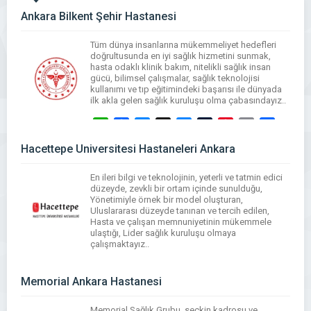
Ankara Bilkent Şehir Hastanesi
Tüm dünya insanlarına mükemmeliyet hedefleri
doğrultusunda en iyi sağlık hizmetini sunmak,
hasta odaklı klinik bakım, nitelikli sağlık insan
gücü, bilimsel çalışmalar, sağlık teknolojisi
kullanımı ve tıp eğitimindeki başarısı ile dünyada
ilk akla gelen sağlık kuruluşu olma çabasındayız..
WhatsApp
Facebook
Messenger
X
Bluesky
Tumblr
Pinterest
Email
Share
Hacettepe Üniversitesi Hastaneleri Ankara
En ileri bilgi ve teknolojinin, yeterli ve tatmin edici
düzeyde, zevkli bir ortam içinde sunulduğu,
Yönetimiyle örnek bir model oluşturan,
Uluslararası düzeyde tanınan ve tercih edilen,
Hasta ve çalışan memnuniyetinin mükemmele
ulaştığı, Lider sağlık kuruluşu olmaya
çalışmaktayız..
WhatsApp
Facebook
Messenger
X
Bluesky
Tumblr
Pinterest
Email
Share
Memorial Ankara Hastanesi
Memorial Sağlık Grubu, seçkin kadrosu ve