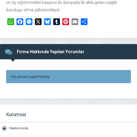
ve tıp eğitimindeki başarısı ile dünyada ilk akla gelen sağlık
kuruluşu olma çabasındayız..
WhatsApp
Facebook
Messenger
X
Bluesky
Tumblr
Pinterest
Email
Share
Firma Hakkında Yapılan Yorumlar
Hiç yorum yapılmamış.
Kurumsal
Hakkımızda