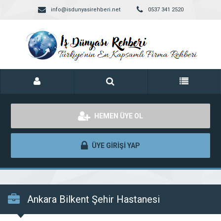
info@isdunyasirehberi.net
0537 341 2520
HEMEN ÜYE OL
ÜYE GİRİŞİ YAP
Ankara Bilkent Şehir Hastanesi