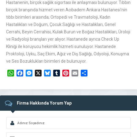
Hastanenin, birçok sağlık sigortası ile anlaşması bulunuyor. Tıbbın
birçok branşında hizmet veren Acıbadem Ankara Hastanesi’nin
tıbbı birimleri arasında; Ortopedi ve Travmatoloji, Kadın
Hastalıkları ve Doğum, Çocuk Sağlığı ve Hastalıkları, Genel
Cerrahi, Beyin Cerrahisi, Kulak Burun ve Boğaz Hastalıkları, Üroloji
ve Radyoloji branşları yer alıyor. Hastanede ayrıca Check Up
Kliniği ile koruyucu hekimlik hizmeti sunuluyor. Hastanede
Proktoloji, Uyku, Saç Ekim, Ağız ve Diş Sağlığı, Odyoloji, Konuşma
ve Ses Bozuklukları birimleri de bulunuyor.
WhatsApp
Facebook
Messenger
X
Bluesky
Tumblr
Pinterest
Email
Share
Firma Hakkında Yorum Yap