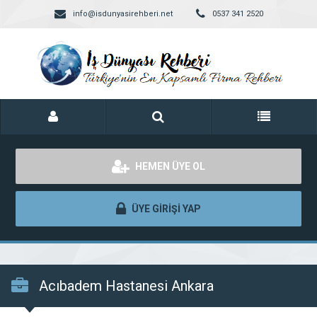
info@isdunyasirehberi.net
0537 341 2520
HEMEN ÜYE OL
ÜYE GİRİŞİ YAP
Acıbadem Hastanesi Ankara