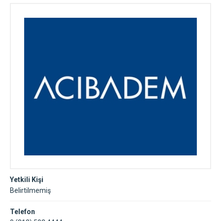
Yetkili Kişi
Belirtilmemiş
Telefon