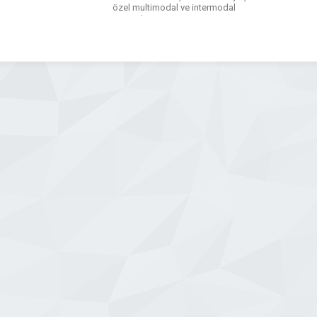
özel multimodal ve intermodal
çözümleri sunmasının yanı sıra
depolama, gümrükleme, e-ticaret, e-
ihracat ve B2B ve B2C teslimat
çözümleri ile hızlı kargo taşımacılığı
hizmetlerini de sunmaktadır.
WhatsApp
Facebook
Messenger
X
Bluesky
Tumblr
Pinterest
Email
Share