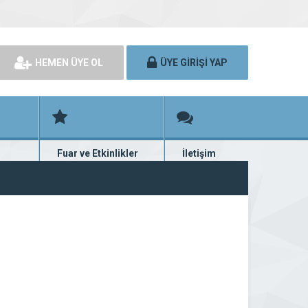
HEMEN ÜYE OL
ÜYE GİRİŞİ YAP
Fuar ve Etkinlikler
İletişim
rünü
Fuar ve etkinlik planları
Bize ulaşın