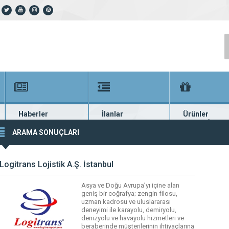
Haberler
İlanlar
Ürünler
En güncel haberler
Güncel seri ilanlar
Binlerce firma ü
ARAMA SONUÇLARI
Logitrans Lojistik A.Ş. İstanbul
Asya ve Doğu Avrupa’yı içine alan
geniş bir coğrafya; zengin filosu,
uzman kadrosu ve uluslararası
deneyimi ile karayolu, demiryolu,
denizyolu ve havayolu hizmetleri ve
beraberinde müşterilerinin ihtiyaçlarına