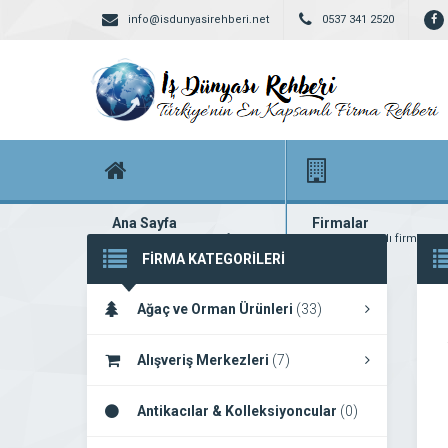
info@isdunyasirehberi.net
0537 341 2520
Ana Sayfa
Firmalar
Firma rehberi ana sayfanız
Yüzlerce kayıtlı firma
FİRMA KATEGORİLERİ
Ağaç ve Orman Ürünleri
(33)
Alışveriş Merkezleri
(7)
Antikacılar & Kolleksiyoncular
(0)