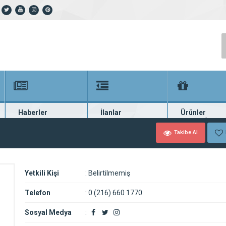
Haberler
İlanlar
Ürünler
En güncel haberler
Güncel seri ilanlar
Binlerce firma ü
Takibe Al
Yetkili Kişi
:
Belirtilmemiş
Telefon
:
0 (216) 660 1770
Sosyal Medya
: