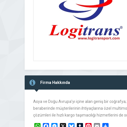
Firma Hakkında
Asya ve Doğu Avrupa’yı içine alan geniş bir coğrafya;
beraberinde müşterilerinin ihtiyaçlarına özel multi
çözümleri ile hızlı kargo taşımacılığı hizmetlerini de 
WhatsApp
Facebook
Messenger
X
Bluesky
Tumblr
Pinterest
Email
Share