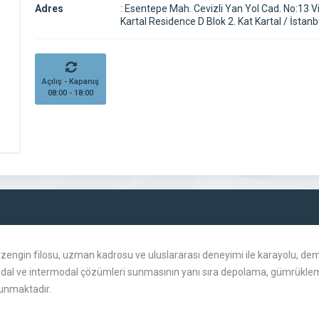
Adres
:
Esentepe Mah. Cevizli Yan Yol Cad. No:13 V
Kartal Residence D Blok 2. Kat Kartal / İstanb
Açılış - Kapanış
08:00 - 18:00
 zengin filosu, uzman kadrosu ve uluslararası deneyimi ile karayolu, dem
modal ve intermodal çözümleri sunmasının yanı sıra depolama, gümrükleme
sunmaktadır.