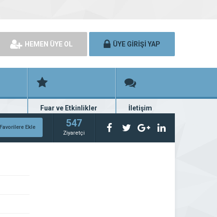
HEMEN ÜYE OL
ÜYE GİRİŞİ YAP
Fuar ve Etkinlikler
İletişim
rünü
Fuar ve etkinlik planları
Bize ulaşın
547
Favorilere Ekle
Ziyaretçi