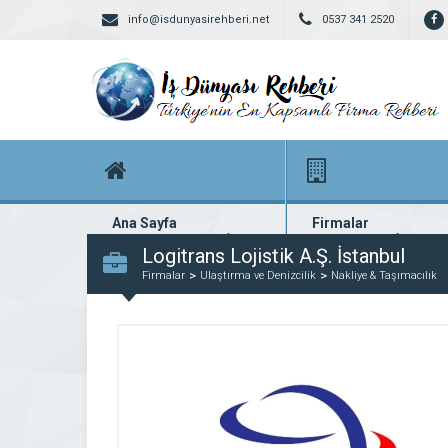
info@isdunyasirehberi.net
0537 341 2520
Ana Sayfa
Firmalar
Firma rehberi ana sayfanız
Yüzlerce kayıtlı firma
Logitrans Lojistik A.Ş. İstanbul
Firmalar
Ulaştırma ve Denizcilik
Nakliye & Taşımacılık