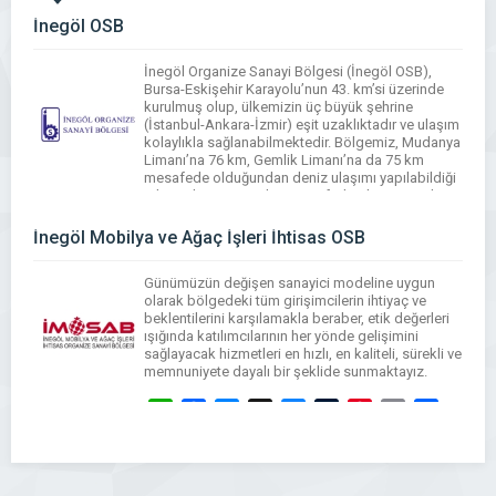
İnegöl OSB
İnegöl Organize Sanayi Bölgesi (İnegöl OSB),
Bursa-Eskişehir Karayolu’nun 43. km’si üzerinde
kurulmuş olup, ülkemizin üç büyük şehrine
(İstanbul-Ankara-İzmir) eşit uzaklıktadır ve ulaşım
kolaylıkla sağlanabilmektedir. Bölgemiz, Mudanya
Limanı’na 76 km, Gemlik Limanı’na da 75 km
mesafede olduğundan deniz ulaşımı yapılabildiği
gibi, Bölgemize 22 km mesafede olan Yenişehir
Hava Limanı ile hava ulaşımı da yapılabilmektedir.
İnegöl Mobilya ve Ağaç İşleri İhtisas OSB
WhatsApp
Facebook
Messenger
X
Bluesky
Tumblr
Pinterest
Email
Share
Günümüzün değişen sanayici modeline uygun
olarak bölgedeki tüm girişimcilerin ihtiyaç ve
beklentilerini karşılamakla beraber, etik değerleri
ışığında katılımcılarının her yönde gelişimini
sağlayacak hizmetleri en hızlı, en kaliteli, sürekli ve
memnuniyete dayalı bir şeklide sunmaktayız.
WhatsApp
Facebook
Messenger
X
Bluesky
Tumblr
Pinterest
Email
Share