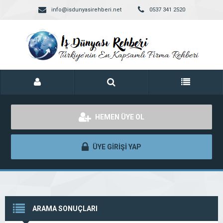
info@isdunyasirehberi.net
0537 341 2520
HEMEN ÜYE OL
ÜYE GİRİŞİ YAP
ARAMA SONUÇLARI