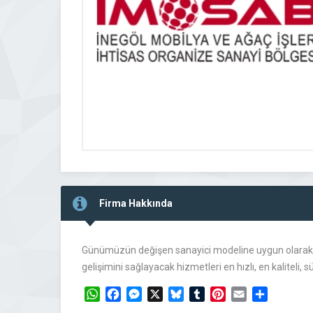
Firma Hakkında
Günümüzün değişen sanayici modeline uygun olarak bölg
gelişimini sağlayacak hizmetleri en hızlı, en kaliteli
WhatsApp
Facebook
Messenger
X
Bluesky
Tumblr
Pinterest
Email
Share