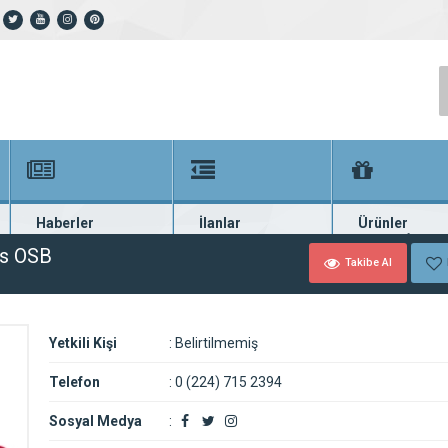
Haberler
İlanlar
Ürünler
En güncel haberler
Güncel seri ilanlar
Binlerce firma ü
as OSB
Takibe Al
Yetkili Kişi
:
Belirtilmemiş
Telefon
:
0 (224) 715 2394
Sosyal Medya
: