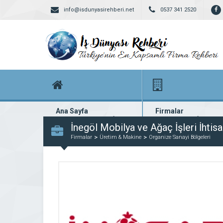
info@isdunyasirehberi.net
0537 341 2520
Ana Sayfa
Firmalar
Firma rehberi ana sayfanız
Yüzlerce kayıtlı firma
İnegöl Mobilya ve Ağaç İşleri İhtis
Firmalar
Üretim & Makine
Organize Sanayi Bölgeleri