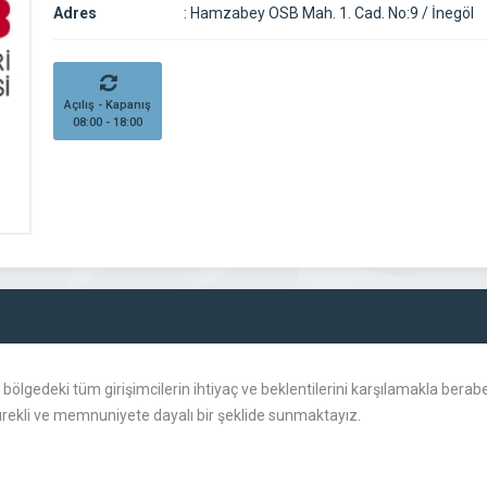
Adres
:
Hamzabey OSB Mah. 1. Cad. No:9 / İnegöl
Açılış - Kapanış
08:00 - 18:00
edeki tüm girişimcilerin ihtiyaç ve beklentilerini karşılamakla beraber, 
, sürekli ve memnuniyete dayalı bir şeklide sunmaktayız.