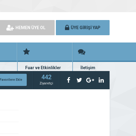
HEMEN ÜYE OL
ÜYE GİRİŞİ YAP
Fuar ve Etkinlikler
İletişim
rünü
Fuar ve etkinlik planları
Bize ulaşın
442
Favorilere Ekle
Ziyaretçi