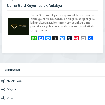
Culha Gold Kuyumculuk Antakya
Culha Gold Antakya’da kuyumculuk sektörünün
önde gelen ve Sektörde ciddiliği ve saygınlığı ile
bilinmektedir. Mükemmel hizmet şirketi olma
prensibiyle yola çıkıp bu alanda kendisini sürekli
geliştirmiştir.
WhatsApp
Facebook
Messenger
X
Bluesky
Tumblr
Pinterest
Email
Share
Kurumsal
Hakkımızda
Misyon
Vizyon