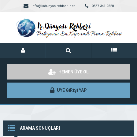
info@isdunyasirehberi.net
0537 341 2520
HEMEN ÜYE OL
ÜYE GİRİŞİ YAP
ARAMA SONUÇLARI