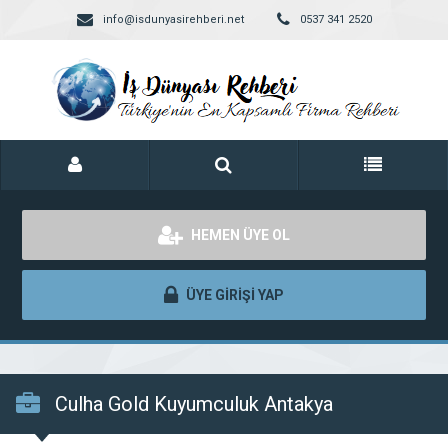
info@isdunyasirehberi.net
0537 341 2520
HEMEN ÜYE OL
ÜYE GİRİŞİ YAP
Culha Gold Kuyumculuk Antakya