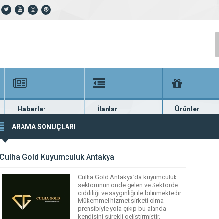
Haberler
İlanlar
Ürünler
En güncel haberler
Güncel seri ilanlar
Binlerce firma ü
ARAMA SONUÇLARI
Culha Gold Kuyumculuk Antakya
Culha Gold Antakya’da kuyumculuk
sektörünün önde gelen ve Sektörde
ciddiliği ve saygınlığı ile bilinmektedir.
Mükemmel hizmet şirketi olma
prensibiyle yola çıkıp bu alanda
kendisini sürekli geliştirmiştir.