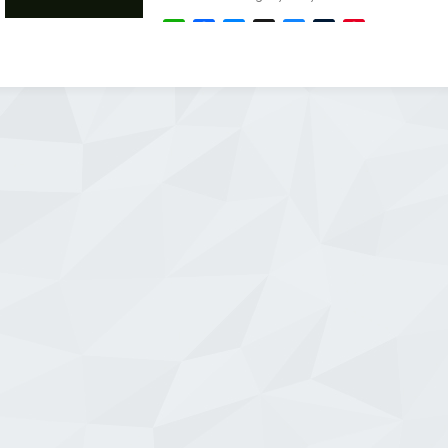
WhatsApp
Facebook
Messenger
X
Bluesky
Tumblr
Pinterest
Email
Share