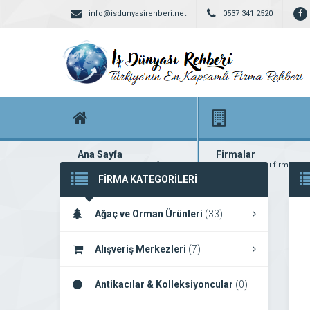
info@isdunyasirehberi.net
0537 341 2520
Ana Sayfa
Firmalar
Firma rehberi ana sayfanız
Yüzlerce kayıtlı firma
FİRMA KATEGORİLERİ
Ağaç ve Orman Ürünleri
(33)
Alışveriş Merkezleri
(7)
Antikacılar & Kolleksiyoncular
(0)