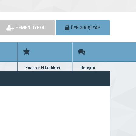
HEMEN ÜYE OL
ÜYE GİRİŞİ YAP
Fuar ve Etkinlikler
İletişim
rünü
Fuar ve etkinlik planları
Bize ulaşın