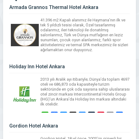
Armada Grannos Thermal Hotel Ankara
41.396 m2 Kapalı alanımız ile Haymana’nın ilk ve
tek 5 yıldızlı tesisi olarak, Özel tasarlanmış
odalarımız, ileri teknoloji ile donatılmış
salonlarımız, Türk ve Dünya mutfağının en leziz
sunumları, çocuk oyun alanlarımız, farklı spor
aktivitelerimiz ve termal SPA merkezimiz ile sizleri
ağırlamaktan onur duyuyoruz.
WhatsApp
Facebook
Messenger
X
Bluesky
Tumblr
Pinterest
Email
Share
Holiday Inn Hotel Ankara
2013 yılı Aralık ayı itibariyle; Dünya’da toplam 4697
oteli ve 686,873 oda kapasiteyle turizm
sektöründe en çok oda sayısına sahip uluslararası
otel zincir markası Intercontinental Hotels Group
(IHG)’un Ankara’da Holiday Inn markası altındaki
ilk otelidir.
WhatsApp
Facebook
Messenger
X
Bluesky
Tumblr
Pinterest
Email
Share
Gordion Hotel Ankara
Gordion Hotel, 18 yıl önce, 2003’ün güneşli bir