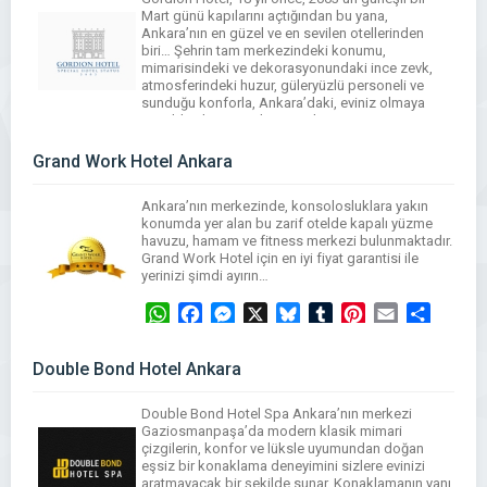
Mart günü kapılarını açtığından bu yana,
Ankara’nın en güzel ve en sevilen otellerinden
biri… Şehrin tam merkezindeki konumu,
mimarisindeki ve dekorasyonundaki ince zevk,
atmosferindeki huzur, güleryüzlü personeli ve
sunduğu konforla, Ankara’daki, eviniz olmaya
2003’den bu yana devam ediyor
WhatsApp
Facebook
Messenger
X
Bluesky
Tumblr
Pinterest
Email
Share
Grand Work Hotel Ankara
Ankara’nın merkezinde, konsolosluklara yakın
konumda yer alan bu zarif otelde kapalı yüzme
havuzu, hamam ve fitness merkezi bulunmaktadır.
Grand Work Hotel için en iyi fiyat garantisi ile
yerinizi şimdi ayırın…
WhatsApp
Facebook
Messenger
X
Bluesky
Tumblr
Pinterest
Email
Share
Double Bond Hotel Ankara
Double Bond Hotel Spa Ankara’nın merkezi
Gaziosmanpaşa’da modern klasik mimari
çizgilerin, konfor ve lüksle uyumundan doğan
eşsiz bir konaklama deneyimini sizlere evinizi
aratmayacak bir şekilde sunar. Konaklamanın yanı