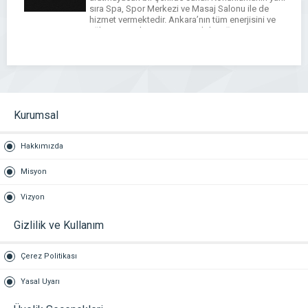
sıra Spa, Spor Merkezi ve Masaj Salonu ile de
hizmet vermektedir. Ankara’nın tüm enerjisini ve
eğlencesini doyasıya yaşayabileceğiniz
mükemmel bir lokasyonda bulunan Double Bond
Hotel Spa Ankara’nın […]
WhatsApp
Facebook
Messenger
X
Bluesky
Tumblr
Pinterest
Email
Share
Kurumsal
Hakkımızda
Misyon
Vizyon
Gizlilik ve Kullanım
Çerez Politikası
Yasal Uyarı