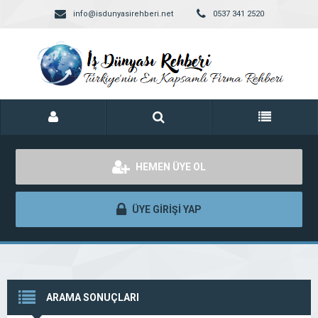
info@isdunyasirehberi.net
0537 341 2520
HEMEN ÜYE OL
ÜYE GİRİŞİ YAP
ARAMA SONUÇLARI