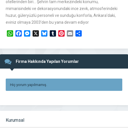
otellerinden biri… Şehrin tam merkezindeki konumu,
mimarisindeki ve dekorasyonundaki ince zevk, atmosferindeki
huzur, güleryüzlü personeli ve sunduğu konforla, Ankara’daki,
eviniz olmaya 2003’den bu yana devam ediyor
WhatsApp
Facebook
Messenger
X
Bluesky
Tumblr
Pinterest
Email
Share
Firma Hakkında Yapılan Yorumlar
Hiç yorum yapılmamış.
Kurumsal