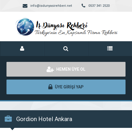
info@isdunyasirehberi.net
0537 341 2520
HEMEN ÜYE OL
ÜYE GİRİŞİ YAP
Gordion Hotel Ankara