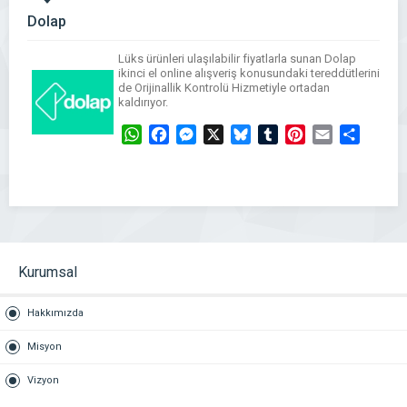
Dolap
Lüks ürünleri ulaşılabilir fiyatlarla sunan Dolap
ikinci el online alışveriş konusundaki tereddütlerini
de Orijinallik Kontrolü Hizmetiyle ortadan
kaldırıyor.
WhatsApp
Facebook
Messenger
X
Bluesky
Tumblr
Pinterest
Email
Share
Kurumsal
Hakkımızda
Misyon
Vizyon