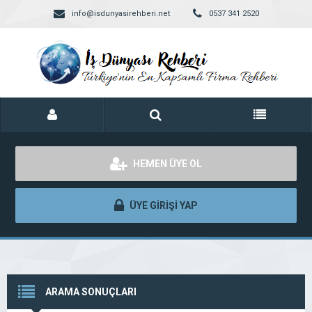
info@isdunyasirehberi.net
0537 341 2520
HEMEN ÜYE OL
ÜYE GİRİŞİ YAP
ARAMA SONUÇLARI