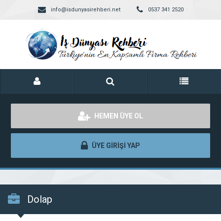
info@isdunyasirehberi.net
0537 341 2520
HEMEN ÜYE OL
ÜYE GİRİŞİ YAP
Dolap