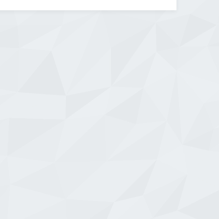
üçüncü vakıf üniversitesi olarak
kurulmuştur. Hastanemizde sunulan
[…]
WhatsApp
Facebook
Messenger
X
Bluesky
Tumblr
Pinterest
Email
Share