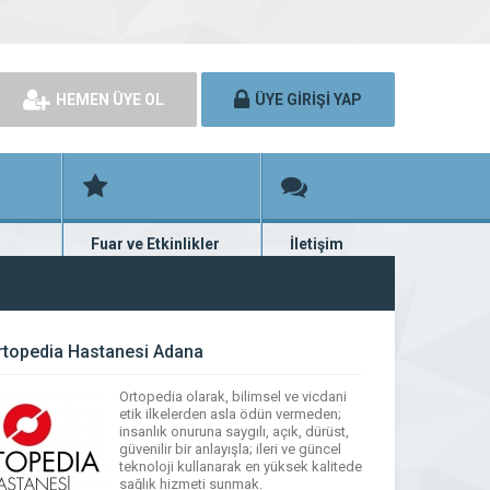
HEMEN ÜYE OL
ÜYE GİRİŞİ YAP
Fuar ve Etkinlikler
İletişim
rünü
Fuar ve etkinlik planları
Bize ulaşın
rtopedia Hastanesi Adana
Ortopedia olarak, bilimsel ve vicdani
etik ilkelerden asla ödün vermeden;
insanlık onuruna saygılı, açık, dürüst,
güvenilir bir anlayışla; ileri ve güncel
teknoloji kullanarak en yüksek kalitede
sağlık hizmeti sunmak.