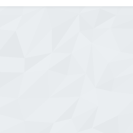
üçüncü vakıf üniversitesi olarak
kurulmuştur. Hastanemizde sunulan
[…]
WhatsApp
Facebook
Messenger
X
Bluesky
Tumblr
Pinterest
Email
Share