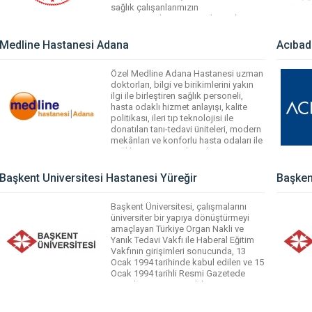
sağlık çalışanlarımızın
memnuniyetlerini en üst düzeyde
tutmaktayız..
Medline Hastanesi Adana
Acıbad
WhatsApp
Facebook
Messenger
X
Bluesky
Tumblr
Pinterest
Email
Share
Özel Medline Adana Hastanesi uzman
doktorları, bilgi ve birikimlerini yakın
ilgi ile birleştiren sağlık personeli,
hasta odaklı hizmet anlayışı, kalite
politikası, ileri tıp teknolojisi ile
donatılan tanı-tedavi üniteleri, modern
mekânları ve konforlu hasta odaları ile
sağlıkta güvenin adresidir.
WhatsApp
Facebook
Messenger
X
Bluesky
Tumblr
Pinterest
Başkent Üniversitesi Hastanesi Yüreğir
Başken
Email
Share
Başkent Üniversitesi, çalışmalarını
üniversiter bir yapıya dönüştürmeyi
amaçlayan Türkiye Organ Nakli ve
Yanık Tedavi Vakfı ile Haberal Eğitim
Vakfının girişimleri sonucunda, 13
Ocak 1994 tarihinde kabul edilen ve 15
Ocak 1994 tarihli Resmi Gazetede
yayımlanan 3961 sayılı kanun
hükmünde kararname ile, ülkemizin
sağlık alanında ilk, eğitim alanında ise