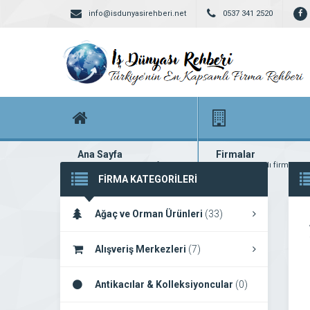
info@isdunyasirehberi.net
0537 341 2520
Ana Sayfa
Firmalar
Firma rehberi ana sayfanız
Yüzlerce kayıtlı firma
FİRMA KATEGORİLERİ
Ağaç ve Orman Ürünleri
(33)
Alışveriş Merkezleri
(7)
Antikacılar & Kolleksiyoncular
(0)