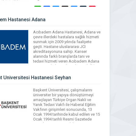
WhatsApp
Facebook
Messenger
X
Bluesky
Tumblr
Pinterest
Email
Share
em Hastanesi Adana
Acıbadem Adana Hastanesi, Adana ve
çevre illerdeki hastalara sağlık hizmeti
sunmak için 2009 yılında faaliyete
geçti. Hastane uluslararası JCI
akreditasyonuna sahip. Kanser
alanında farklı branşlarda tanı ve
tedavi hizmeti veren Acıbadem Adana
Hastanesi’nde, Pediyatrik Kemik İliği
Nakli Merkezi, Çocuk Onkolojisi,
Çocuk Hematolojisi ve Tıbbı Onkoloji
t Üniversitesi Hastanesi Seyhan
birimleri yer alıyor. Birçok özel sağlık
sigortası ile anlaşması bulunan […]
Başkent Üniversitesi, çalışmalarını
üniversiter bir yapıya dönüştürmeyi
WhatsApp
Facebook
Messenger
X
Bluesky
Tumblr
Pinterest
amaçlayan Türkiye Organ Nakli ve
Email
Share
Yanık Tedavi Vakfı ile Haberal Eğitim
Vakfının girişimleri sonucunda, 13
Ocak 1994 tarihinde kabul edilen ve 15
Ocak 1994 tarihli Resmi Gazetede
yayımlanan 3961 sayılı kanun
hükmünde kararname ile, ülkemizin
sağlık alanında ilk, eğitim alanında ise