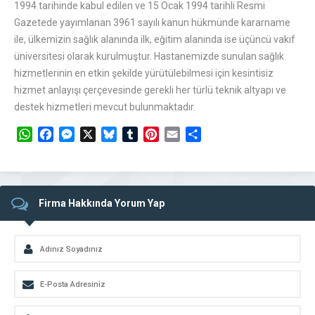
1994 tarihinde kabul edilen ve 15 Ocak 1994 tarihli Resmi
Gazetede yayımlanan 3961 sayılı kanun hükmünde kararname
ile, ülkemizin sağlık alanında ilk, eğitim alanında ise üçüncü vakıf
üniversitesi olarak kurulmuştur. Hastanemizde sunulan sağlık
hizmetlerinin en etkin şekilde yürütülebilmesi için kesintisiz
hizmet anlayışı çerçevesinde gerekli her türlü teknik altyapı ve
destek hizmetleri mevcut bulunmaktadır.
WhatsApp
Facebook
Messenger
X
Bluesky
Tumblr
Pinterest
Email
Share
Firma Hakkında Yorum Yap