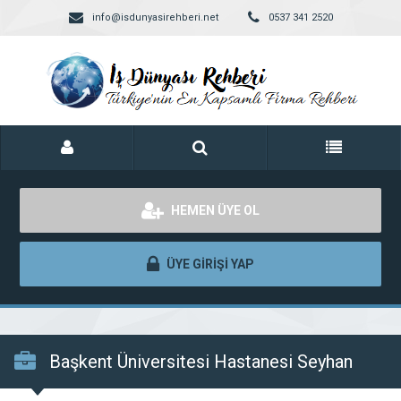
info@isdunyasirehberi.net
0537 341 2520
HEMEN ÜYE OL
ÜYE GİRİŞİ YAP
Başkent Üniversitesi Hastanesi Seyhan