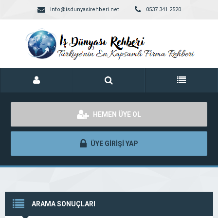
info@isdunyasirehberi.net
0537 341 2520
HEMEN ÜYE OL
ÜYE GİRİŞİ YAP
ARAMA SONUÇLARI