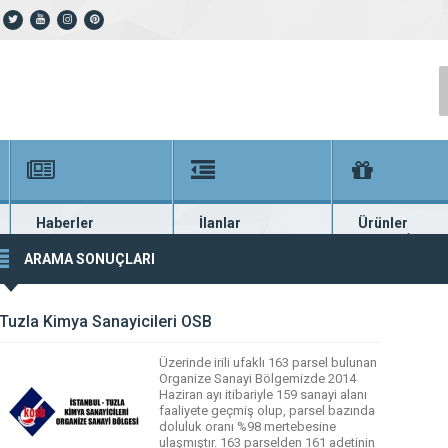
Haberler
İlanlar
Ürünler
En güncel haberler
Güncel seri ilanlar
Binlerce firma ü
ARAMA SONUÇLARI
Tuzla Kimya Sanayicileri OSB
Üzerinde irili ufaklı 163 parsel bulunan
Organize Sanayi Bölgemizde 2014
Haziran ayı itibariyle 159 sanayi alanı
faaliyete geçmiş olup, parsel bazında
doluluk oranı %98 mertebesine
ulaşmıştır. 163 parselden 161 adetinin