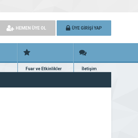
HEMEN ÜYE OL
ÜYE GİRİŞİ YAP
Fuar ve Etkinlikler
İletişim
rünü
Fuar ve etkinlik planları
Bize ulaşın