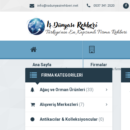
info@isdunyasirehberi.net
0537 341 2520
Ana Sayfa
Firmalar
Firma rehberi ana sayfanız
Yüzlerce kayıtlı firma
FİRMA KATEGORİLERİ
Ağaç ve Orman Ürünleri
(33)
Alışveriş Merkezleri
(7)
Antikacılar & Kolleksiyoncular
(0)