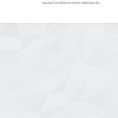
tapuları kendilerine teslim edilmiştir.Bu
tesislerin içinde Eagle Burgman,
Fontana, Kayalar Kimya, LMA gibi
yabancı ortaklı tesisler mevcuttur.
WhatsApp
Facebook
Messenger
X
Bluesky
Tumblr
Pinterest
Email
Share