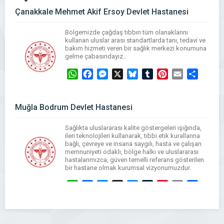
Çanakkale Mehmet Akif Ersoy Devlet Hastanesi
Bölgemizde çağdaş tıbbın tüm olanaklarını
kullanan uluslar arası standartlarda tanı, tedavi ve
bakım hizmeti veren bir sağlık merkezi konumuna
gelme çabasındayız..
WhatsApp
Facebook
Messenger
X
Bluesky
Tumblr
Pinterest
Email
Share
Muğla Bodrum Devlet Hastanesi
Sağlıkta uluslararası kalite göstergeleri ışığında,
ileri teknolojileri kullanarak, tıbbi etik kurallarına
bağlı, çevreye ve insana saygılı, hasta ve çalışan
memnuniyeti odaklı, bölge halkı ve uluslararası
hastalarımızca, güven temelli referans gösterilen
bir hastane olmak kurumsal vizyonumuzdur.
WhatsApp
Facebook
Messenger
X
Bluesky
Tumblr
Pinterest
Email
Share