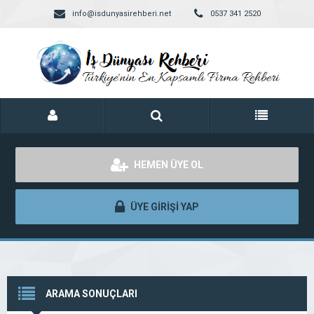
info@isdunyasirehberi.net
0537 341 2520
HEMEN ÜYE OL
ÜYE GİRİŞİ YAP
ARAMA SONUÇLARI