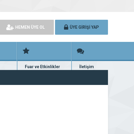
HEMEN ÜYE OL
ÜYE GİRİŞİ YAP
Fuar ve Etkinlikler
İletişim
rünü
Fuar ve etkinlik planları
Bize ulaşın