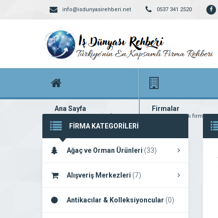
info@isdunyasirehberi.net
0537 341 2520
Ana Sayfa
Firmalar
Firma rehberi ana sayfanız
Yüzlerce kayıtlı firma
FİRMA KATEGORİLERİ
Ağaç ve Orman Ürünleri
(33)
Alışveriş Merkezleri
(7)
Antikacılar & Kolleksiyoncular
(0)