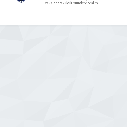
yakalanarak ilgili birimlere teslim
etmek üzere 24 saat esasına göre
faaliyet göstermekteyiz..
WhatsApp
Facebook
Messenger
X
Bluesky
Tumblr
Pinterest
Email
Share