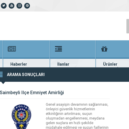
Haberler
İlanlar
Ürünler
En güncel haberler
Güncel seri ilanlar
Binlerce firma ü
ARAMA SONUÇLARI
Saimbeyli İlçe Emniyet Amirliği
Genel asayişin devamının sağlanması,
önleyici güvenlik hizmetlerinin
etkinliğinin artırılması, suçun
oluşmadan engellenmesi, meydana
gelen suçlara en hızlı şekilde
müdahale edilmesi ve suçun faillerinin