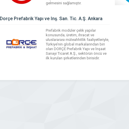
gelmesini sağlamıştır.
WhatsApp
Facebook
Messenger
X
Bluesky
Tumblr
Pinterest
Dorçe Prefabrik Yapı ve İnş. San. Tic. A.Ş. Ankara
Email
Share
Prefabrik modüler çelik yapılar
konusunda; üretim, ihracat ve
uluslararası müteahhitlik faaliyetleriyle,
Türkiye’nin global markalarından biri
olan DORÇE Prefabrik Yapı ve İnşaat
Sanayi Ticaret A.Ş., sektörün öncü ve
ilk kurulan şirketlerinden birisidir.
WhatsApp
Facebook
Messenger
X
Bluesky
Tumblr
Pinterest
Email
Share