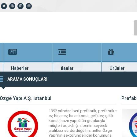
Haberler
İlanlar
Ürünler
En güncel haberler
Güncel seri ilanlar
Binlerce firma ü
ARAMA SONUÇLARI
Özge Yapı A.Ş. İstanbul
Prefabr
1992 yılından beri prefabrik, prefabrike
ev, hazır ev, hazır konut, çelik ev, çelik
konut, hazır yapı ürün gruplarıyla
müşteri odaklılığını benimseyerek
aralıksız sürdürdüğü hizmetler Özge
Yapı’nın sektöründe lider konumuna