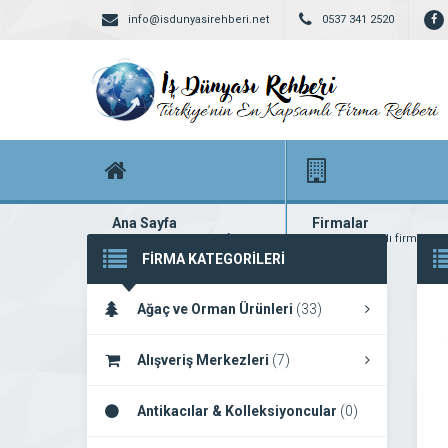
info@isdunyasirehberi.net
0537 341 2520
Ana Sayfa
Firmalar
Firma rehberi ana sayfanız
Yüzlerce kayıtlı firma
FİRMA KATEGORİLERİ
Ağaç ve Orman Ürünleri
(33)
Alışveriş Merkezleri
(7)
Antikacılar & Kolleksiyoncular
(0)