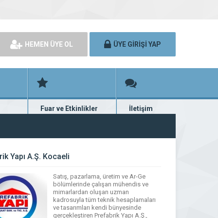
HEMEN ÜYE OL
ÜYE GİRİŞİ YAP
Fuar ve Etkinlikler
İletişim
rünü
Fuar ve etkinlik planları
Bize ulaşın
ik Yapı A.Ş. Kocaeli
Satış, pazarlama, üretim ve Ar-Ge
bölümlerinde çalışan mühendis ve
mimarlardan oluşan uzman
kadrosuyla tüm teknik hesaplamaları
ve tasarımları kendi bünyesinde
gerçekleştiren Prefabrik Yapı A.Ş.,