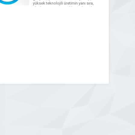
yüksek teknolojili üretimin yanı sıra,
planlama, tasarım, yükleme, lojistik,
montaj, demontaj, bina içi tesisat,
boya ve satış sonrası hizmetleri ve
müşteri odaklı yaklaşımıyla Türkiye’de
ve uluslararası platformlarda hizmet
sunmaya devam etmektedir.
WhatsApp
Facebook
Messenger
X
Bluesky
Tumblr
Pinterest
Email
Share