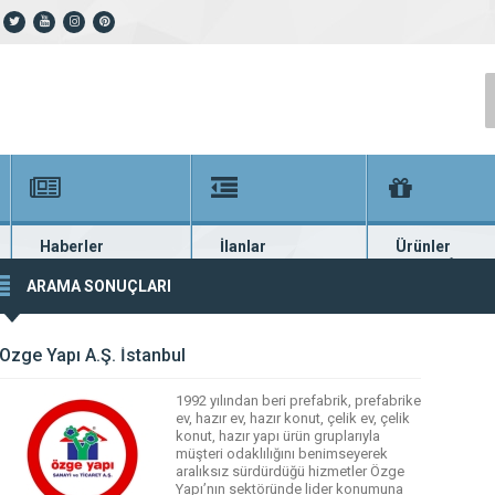
Haberler
İlanlar
Ürünler
En güncel haberler
Güncel seri ilanlar
Binlerce firma ü
ARAMA SONUÇLARI
Özge Yapı A.Ş. İstanbul
1992 yılından beri prefabrik, prefabrike
ev, hazır ev, hazır konut, çelik ev, çelik
konut, hazır yapı ürün gruplarıyla
müşteri odaklılığını benimseyerek
aralıksız sürdürdüğü hizmetler Özge
Yapı’nın sektöründe lider konumuna