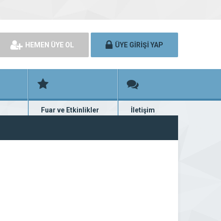
HEMEN ÜYE OL
ÜYE GİRİŞİ YAP
Fuar ve Etkinlikler
İletişim
rünü
Fuar ve etkinlik planları
Bize ulaşın