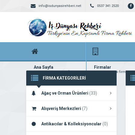
info@isdunyasirehberi.net
0537 341 2520
Ana Sayfa
Firmalar
Firma rehberi ana sayfanız
Yüzlerce kayıtlı firma
FİRMA KATEGORİLERİ
Ağaç ve Orman Ürünleri
(33)
Alışveriş Merkezleri
(7)
Antikacılar & Kolleksiyoncular
(0)