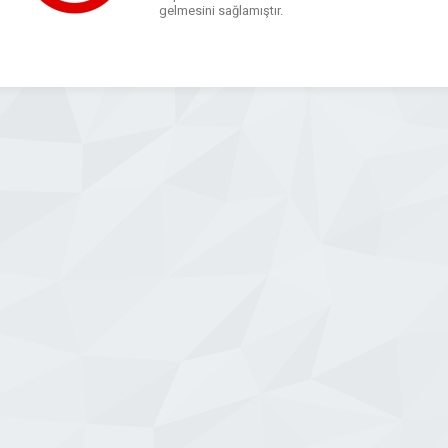
gelmesini sağlamıştır.
WhatsApp
Facebook
Messenger
X
Bluesky
Tumblr
Pinterest
Email
Share