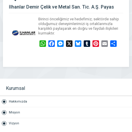
İlhanlar Demir Çelik ve Metal San. Tic. A.Ş. Payas
Birinci önceliğimiz ve hedefimiz; sektörde sahip
olduğumuz deneyimlerimizi iş ortaklarımızla
karşılıklı paylaşarak en doğru ve faydalı ilişkileri
kurmaktır.
WhatsApp
Facebook
Messenger
X
Bluesky
Tumblr
Pinterest
Email
Share
Kurumsal
Hakkımızda
Misyon
Vizyon