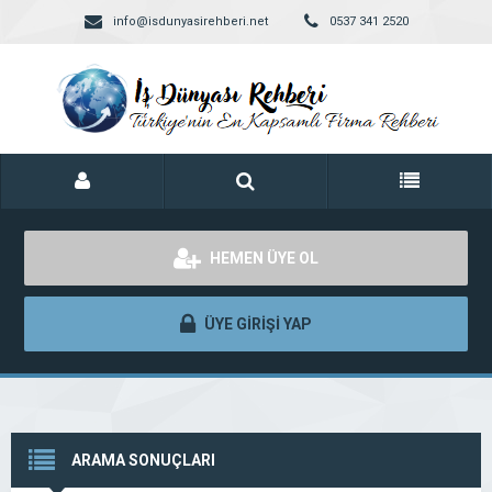
info@isdunyasirehberi.net
0537 341 2520
HEMEN ÜYE OL
ÜYE GİRİŞİ YAP
ARAMA SONUÇLARI