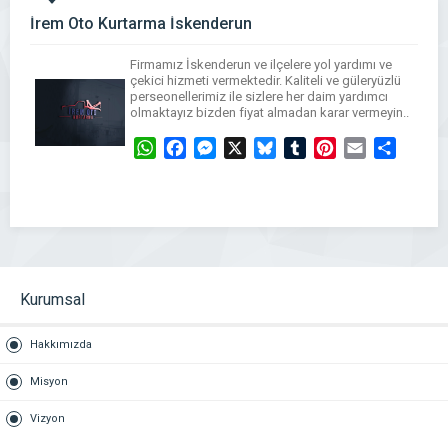
İrem Oto Kurtarma İskenderun
Firmamız İskenderun ve ilçelere yol yardımı ve
çekici hizmeti vermektedir. Kaliteli ve güleryüzlü
perseonellerimiz ile sizlere her daim yardımcı
olmaktayız bizden fiyat almadan karar vermeyin..
WhatsApp
Facebook
Messenger
X
Bluesky
Tumblr
Pinterest
Email
Share
Kurumsal
Hakkımızda
Misyon
Vizyon