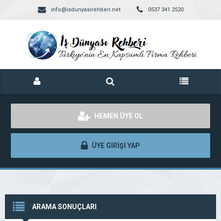
info@isdunyasirehberi.net
0537 341 2520
HEMEN ÜYE OL
ÜYE GİRİŞİ YAP
ARAMA SONUÇLARI