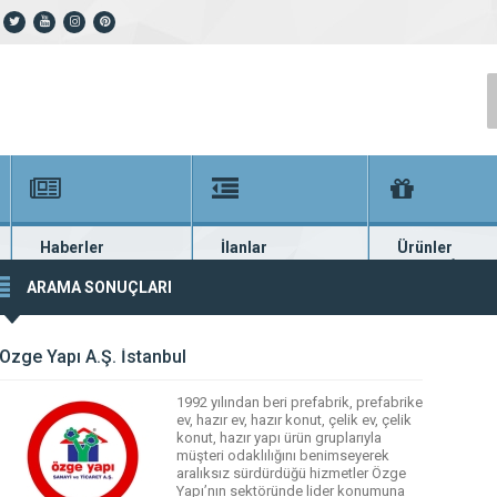
Haberler
İlanlar
Ürünler
En güncel haberler
Güncel seri ilanlar
Binlerce firma ü
ARAMA SONUÇLARI
Özge Yapı A.Ş. İstanbul
1992 yılından beri prefabrik, prefabrike
ev, hazır ev, hazır konut, çelik ev, çelik
konut, hazır yapı ürün gruplarıyla
müşteri odaklılığını benimseyerek
aralıksız sürdürdüğü hizmetler Özge
Yapı’nın sektöründe lider konumuna