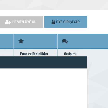
HEMEN ÜYE OL
ÜYE GİRİŞİ YAP
Fuar ve Etkinlikler
İletişim
rünü
Fuar ve etkinlik planları
Bize ulaşın