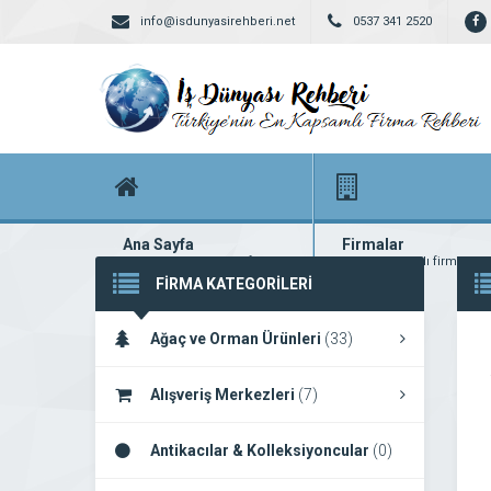
info@isdunyasirehberi.net
0537 341 2520
Ana Sayfa
Firmalar
Firma rehberi ana sayfanız
Yüzlerce kayıtlı firma
FİRMA KATEGORİLERİ
Ağaç ve Orman Ürünleri
(33)
Alışveriş Merkezleri
(7)
Antikacılar & Kolleksiyoncular
(0)