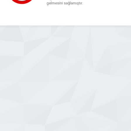
gelmesini sağlamıştır.
WhatsApp
Facebook
Messenger
X
Bluesky
Tumblr
Pinterest
Email
Share