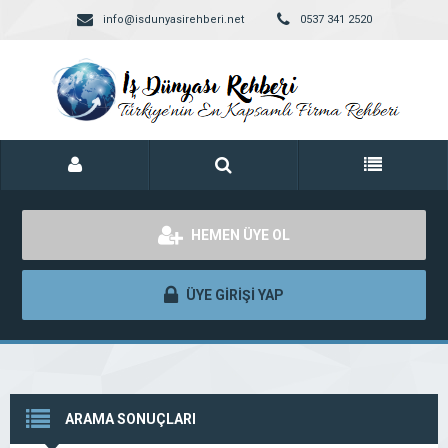
info@isdunyasirehberi.net
0537 341 2520
HEMEN ÜYE OL
ÜYE GİRİŞİ YAP
ARAMA SONUÇLARI