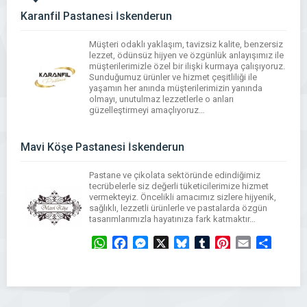
Karanfil Pastanesi İskenderun
Müşteri odaklı yaklaşım, tavizsiz kalite, benzersiz
lezzet, ödünsüz hijyen ve özgünlük anlayışımız ile
müşterilerimizle özel bir ilişki kurmaya çalışıyoruz.
Sunduğumuz ürünler ve hizmet çeşitliliği ile
yaşamın her anında müşterilerimizin yanında
olmayı, unutulmaz lezzetlerle o anları
güzelleştirmeyi amaçlıyoruz…
WhatsApp
Facebook
Messenger
X
Bluesky
Tumblr
Pinterest
Email
Share
Mavi Köşe Pastanesi İskenderun
Pastane ve çikolata sektöründe edindiğimiz
tecrübelerle siz değerli tüketicilerimize hizmet
vermekteyiz. Öncelikli amacımız sizlere hijyenik,
sağlıklı, lezzetli ürünlerle ve pastalarda özgün
tasarımlarımızla hayatınıza fark katmaktır…
WhatsApp
Facebook
Messenger
X
Bluesky
Tumblr
Pinterest
Email
Share