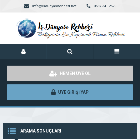
info@isdunyasirehberi.net
0537 341 2520
HEMEN ÜYE OL
ÜYE GİRİŞİ YAP
ARAMA SONUÇLARI