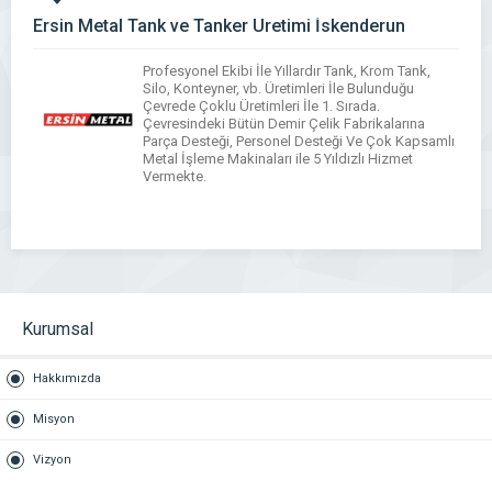
Ersin Metal Tank ve Tanker Üretimi İskenderun
Profesyonel Ekibi İle Yıllardır Tank, Krom Tank,
Silo, Konteyner, vb. Üretimleri İle Bulunduğu
Çevrede Çoklu Üretimleri İle 1. Sırada.
Çevresindeki Bütün Demir Çelik Fabrikalarına
Parça Desteği, Personel Desteği Ve Çok Kapsamlı
Metal İşleme Makinaları ile 5 Yıldızlı Hizmet
Vermekte.
WhatsApp
Facebook
Messenger
X
Bluesky
Tumblr
Pinterest
Email
Share
Kurumsal
Hakkımızda
Misyon
Vizyon