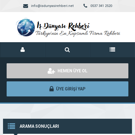
info@isdunyasirehberi.net
0537 341 2520
HEMEN ÜYE OL
ÜYE GİRİŞİ YAP
ARAMA SONUÇLARI