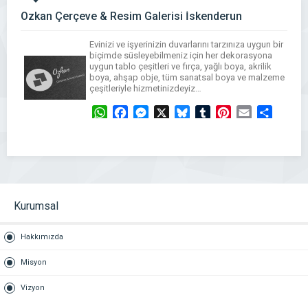
Özkan Çerçeve & Resim Galerisi İskenderun
Evinizi ve işyerinizin duvarlarını tarzınıza uygun bir
biçimde süsleyebilmeniz için her dekorasyona
uygun tablo çeşitleri ve fırça, yağlı boya, akrilik
boya, ahşap obje, tüm sanatsal boya ve malzeme
çeşitleriyle hizmetinizdeyiz…
WhatsApp
Facebook
Messenger
X
Bluesky
Tumblr
Pinterest
Email
Share
Kurumsal
Hakkımızda
Misyon
Vizyon