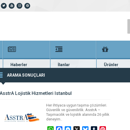
Haberler
İlanlar
Ürünler
En güncel haberler
Güncel seri ilanlar
Binlerce firma ü
ARAMA SONUÇLARI
AsstrA Lojistik Hizmetleri İstanbul
Her ihtiyaca uygun taşıma çözümleri.
Güvenlik ve güvenilirlik. AsstrA –
Taşımacılık ve lojistik alanında 26 yıllık
deneyim..
WhatsApp
Facebook
Messenger
X
Bluesky
Tumblr
Pinterest