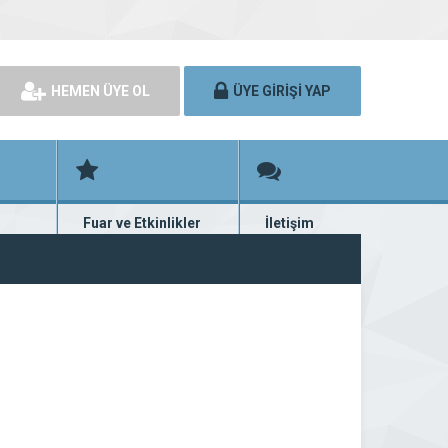
HEMEN ÜYE OL
ÜYE GİRİŞİ YAP
Fuar ve Etkinlikler
İletişim
rünü
Fuar ve etkinlik planları
Bize ulaşın