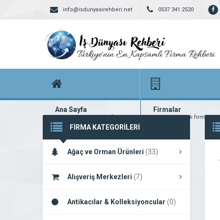
info@isdunyasirehberi.net
0537 341 2520
Ana Sayfa
Firmalar
Firma rehberi ana sayfanız
Yüzlerce kayıtlı firma
FİRMA KATEGORİLERİ
Ağaç ve Orman Ürünleri
(33)
Alışveriş Merkezleri
(7)
Antikacılar & Kolleksiyoncular
(0)