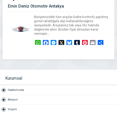
Emin Deniz Otomotiv Antakya
Bünyemizdeki tüm araçlar kalite kontrolü yapılmış
gönül rahatlığıyla alıp kullanabileceğiniz
seviyededir. Araçlarınız tek veya filo halinde
değerinde alınır. Bizden fiyat almadan karar
vermeyin…
WhatsApp
Facebook
Messenger
X
Bluesky
Tumblr
Pinterest
Email
Share
Kurumsal
Hakkımızda
Misyon
Vizyon