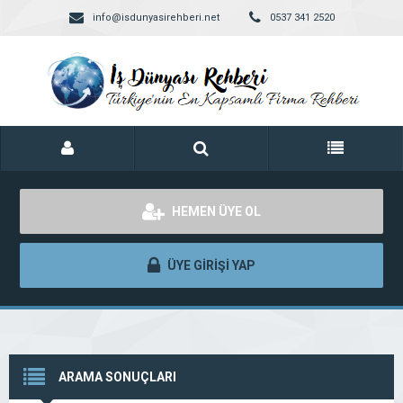
info@isdunyasirehberi.net
0537 341 2520
HEMEN ÜYE OL
ÜYE GİRİŞİ YAP
ARAMA SONUÇLARI