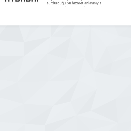
sürdürdüğü bu hizmet anlayışıyla
Hatay Antakya ilçesinde Hyundai’nin
en çok ziyaret edilen yetkili
bayilerinden biri olmuştur..
WhatsApp
Facebook
Messenger
X
Bluesky
Tumblr
Pinterest
Email
Share