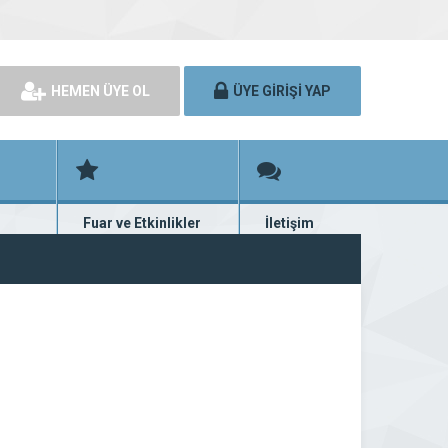
HEMEN ÜYE OL
ÜYE GİRİŞİ YAP
Fuar ve Etkinlikler
İletişim
rünü
Fuar ve etkinlik planları
Bize ulaşın