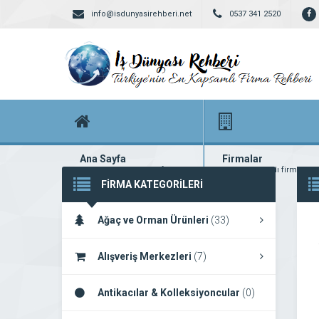
info@isdunyasirehberi.net
0537 341 2520
Ana Sayfa
Firmalar
Firma rehberi ana sayfanız
Yüzlerce kayıtlı firma
FİRMA KATEGORİLERİ
Ağaç ve Orman Ürünleri
(33)
Alışveriş Merkezleri
(7)
Antikacılar & Kolleksiyoncular
(0)