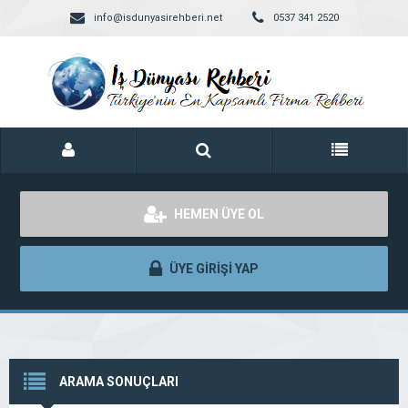
info@isdunyasirehberi.net
0537 341 2520
HEMEN ÜYE OL
ÜYE GİRİŞİ YAP
ARAMA SONUÇLARI