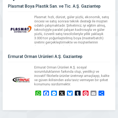
Plasmat Boya Plastik San. ve Tic. A.Ş. Gaziantep
Plasmat: hızlı, dürüst, güler yüzlü, ekonomik, satış
öncesi ve satış sonrası teknik desteği ile müşteri
odaklı çalışmaktadır. Şirketimiz; iyi eğitim almış,
teknolojiyle paralel çalışan kadrosuyla ve güler
yüzlü, özverili satış tescilcileriyle yıllık yaklaşık
3.000 ton yoğunlaştırılmış boya (masterbatch)
üretimi gerçekleştirmekte ve müşterilerinin
ihtiyaçlarına sunmaktadır.
WhatsApp
Facebook
Messenger
X
Bluesky
Tumblr
Pinterest
Email
Share
Ermurat Orman Ürünleri A.Ş. Gaziantep
Ermurat Orman Ürünleri A.Ş. sosyal
sorumluluklarının farkında olup, yenilikçi ve
inovatif fikirlerle ürünler üretmeyi amaçlayıp, kalite
ve güven ikilisinden asla taviz vermeyen bir şirket
konumunu sürdürmektir.
WhatsApp
Facebook
Messenger
X
Bluesky
Tumblr
Pinterest
Email
Share