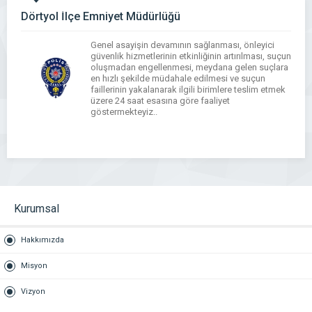
Dörtyol İlçe Emniyet Müdürlüğü
Genel asayişin devamının sağlanması, önleyici
güvenlik hizmetlerinin etkinliğinin artırılması, suçun
oluşmadan engellenmesi, meydana gelen suçlara
en hızlı şekilde müdahale edilmesi ve suçun
faillerinin yakalanarak ilgili birimlere teslim etmek
üzere 24 saat esasına göre faaliyet
göstermekteyiz..
WhatsApp
Facebook
Messenger
X
Bluesky
Tumblr
Pinterest
Email
Share
Kurumsal
Hakkımızda
Misyon
Vizyon