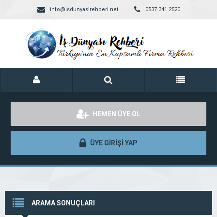
info@isdunyasirehberi.net
0537 341 2520
HEMEN ÜYE OL
ÜYE GİRİŞİ YAP
ARAMA SONUÇLARI