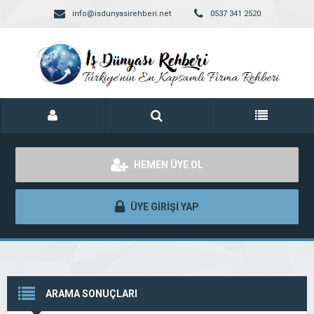
info@isdunyasirehberi.net
0537 341 2520
HEMEN ÜYE OL
ÜYE GİRİŞİ YAP
ARAMA SONUÇLARI