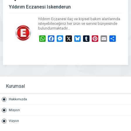
Yıldırım Eczanesi İskenderun
Yıldırım Eczanesi ilaç ve kişisel bakım alanlarında
isteyebileceğiniz her ürün ve servisi bünyesinde
bulundurmaktadır…
WhatsApp
Facebook
Messenger
X
Bluesky
Tumblr
Pinterest
Email
Share
Kurumsal
Hakkımızda
Misyon
Vizyon