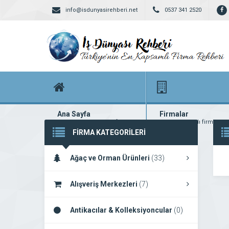
info@isdunyasirehberi.net
0537 341 2520
Ana Sayfa
Firmalar
Firma rehberi ana sayfanız
Yüzlerce kayıtlı firma
FİRMA KATEGORİLERİ
Ağaç ve Orman Ürünleri
(33)
Alışveriş Merkezleri
(7)
Antikacılar & Kolleksiyoncular
(0)