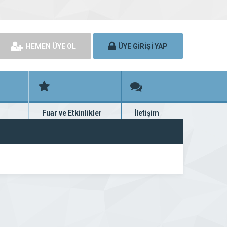
HEMEN ÜYE OL
ÜYE GİRİŞİ YAP
Fuar ve Etkinlikler
İletişim
rünü
Fuar ve etkinlik planları
Bize ulaşın