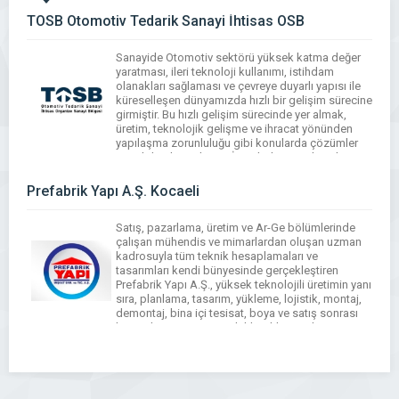
TOSB Otomotiv Tedarik Sanayi İhtisas OSB
Sanayide Otomotiv sektörü yüksek katma değer
yaratması, ileri teknoloji kullanımı, istihdam
olanakları sağlaması ve çevreye duyarlı yapısı ile
küreselleşen dünyamızda hızlı bir gelişim sürecine
girmiştir. Bu hızlı gelişim sürecinde yer almak,
üretim, teknolojik gelişme ve ihracat yönünden
yapılaşma zorunluluğu gibi konularda çözümler
üretebilmek için başta İstanbul, Kocaeli, Sakarya
ve Bursa olmak üzere Türkiye’nin çeşitli yerlerinde
[…]
Prefabrik Yapı A.Ş. Kocaeli
WhatsApp
Facebook
Messenger
X
Bluesky
Tumblr
Pinterest
Email
Share
Satış, pazarlama, üretim ve Ar-Ge bölümlerinde
çalışan mühendis ve mimarlardan oluşan uzman
kadrosuyla tüm teknik hesaplamaları ve
tasarımları kendi bünyesinde gerçekleştiren
Prefabrik Yapı A.Ş., yüksek teknolojili üretimin yanı
sıra, planlama, tasarım, yükleme, lojistik, montaj,
demontaj, bina içi tesisat, boya ve satış sonrası
hizmetleri ve müşteri odaklı yaklaşımıyla
Türkiye’de ve uluslararası platformlarda hizmet
sunmaya devam etmektedir.
WhatsApp
Facebook
Messenger
X
Bluesky
Tumblr
Pinterest
Email
Share