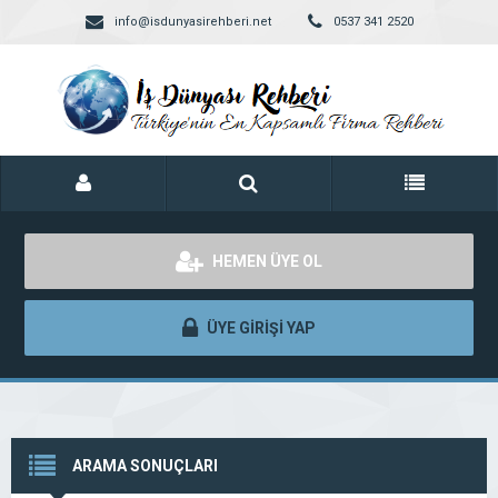
info@isdunyasirehberi.net
0537 341 2520
HEMEN ÜYE OL
ÜYE GİRİŞİ YAP
ARAMA SONUÇLARI