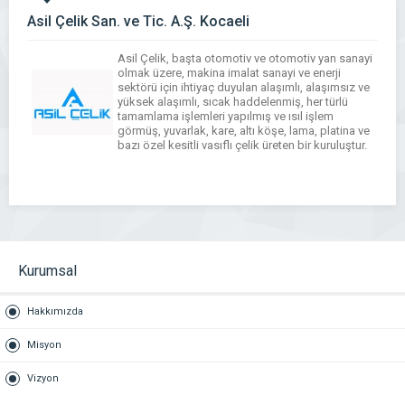
Asil Çelik San. ve Tic. A.Ş. Kocaeli
Asil Çelik, başta otomotiv ve otomotiv yan sanayi
olmak üzere, makina imalat sanayi ve enerji
sektörü için ihtiyaç duyulan alaşımlı, alaşımsız ve
yüksek alaşımlı, sıcak haddelenmiş, her türlü
tamamlama işlemleri yapılmış ve ısıl işlem
görmüş, yuvarlak, kare, altı köşe, lama, platina ve
bazı özel kesitli vasıflı çelik üreten bir kuruluştur.
WhatsApp
Facebook
Messenger
X
Bluesky
Tumblr
Pinterest
Email
Share
Kurumsal
Hakkımızda
Misyon
Vizyon