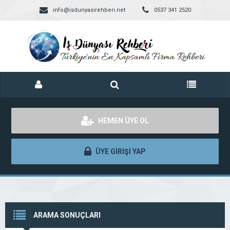
info@isdunyasirehberi.net
0537 341 2520
HEMEN ÜYE OL
ÜYE GİRİŞİ YAP
ARAMA SONUÇLARI