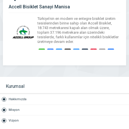
Accell Bisiklet Sanayi Manisa
Türkiye’nin en modern ve entegre bisiklet üretim
tesislerinden birine sahip olan Accell Bisiklet,
18.743 metrekaresi kapalı alan olmak üzere,
toplam 37.196 metrekare alan üzerindeki
tesislerde, farklı kullanımlar için nitelikli bisikletler
üretmeye devam eder.
WhatsApp
Facebook
Messenger
X
Bluesky
Tumblr
Pinterest
Email
Share
Kurumsal
Hakkımızda
Misyon
Vizyon