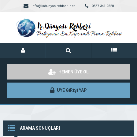
info@isdunyasirehberi.net
0537 341 2520
HEMEN ÜYE OL
ÜYE GİRİŞİ YAP
ARAMA SONUÇLARI