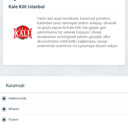
Kale Kilit İstanbul
Yarım asrı aşan tecrübesi, kurumsal yönetimi,
kaliteden taviz vermeyen üretim anlayışı, dinamik
ve güçlü yapısı ile Kale Kilit, her geçen gün
yatırımlarına hız vererek büyüyor. Ulusal,
uluslararası ve bölgesel yatırım gücüyle; ülke
ekonomisine ciddi katkı sağlamaya, sanayi
üretiminde önemli bir rol oynamaya devam ediyor.
WhatsApp
Facebook
Messenger
X
Bluesky
Tumblr
Pinterest
Email
Share
Kurumsal
Hakkımızda
Misyon
Vizyon