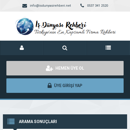
info@isdunyasirehberi.net
0537 341 2520
HEMEN ÜYE OL
ÜYE GİRİŞİ YAP
ARAMA SONUÇLARI