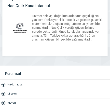
Nas Çelik Kasa İstanbul
Hizmet anlayışı doğrultusunda ürün çeşitliliğinin
yanı sıra fonksiyonellik, estetik ve gelişen güvenlik
sistemleri teknolojisini müşterisine en iyi sekilde
sunmaktadır. Nas Çelik verdiği güven ile kısa
sürede sektörünün öncü kuruluşları arasında yer
almıştır. Tüm Türkiye’ye kargo aracılığı ile ürün
ulaşımını güvenli bir şekilde sağlamaktadır.
WhatsApp
Facebook
Messenger
X
Bluesky
Tumblr
Pinterest
Email
Share
Kurumsal
Hakkımızda
Misyon
Vizyon