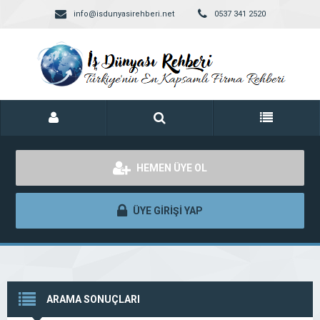
info@isdunyasirehberi.net
0537 341 2520
HEMEN ÜYE OL
ÜYE GİRİŞİ YAP
ARAMA SONUÇLARI