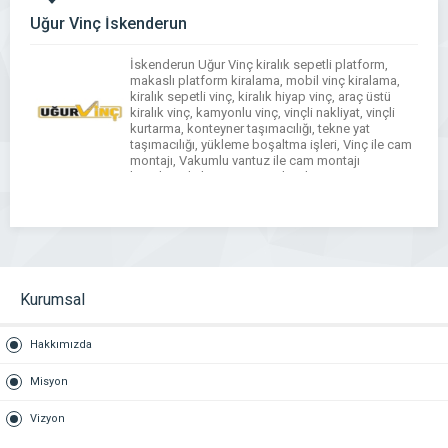
Uğur Vinç İskenderun
İskenderun Uğur Vinç kiralık sepetli platform,
makaslı platform kiralama, mobil vinç kiralama,
kiralık sepetli vinç, kiralık hiyap vinç, araç üstü
kiralık vinç, kamyonlu vinç, vinçli nakliyat, vinçli
kurtarma, konteyner taşımacılığı, tekne yat
taşımacılığı, yükleme boşaltma işleri, Vinç ile cam
montajı, Vakumlu vantuz ile cam montajı
konularında hizmet sunmaktadır.
WhatsApp
Facebook
Messenger
X
Bluesky
Tumblr
Pinterest
Email
Share
Kurumsal
Hakkımızda
Misyon
Vizyon