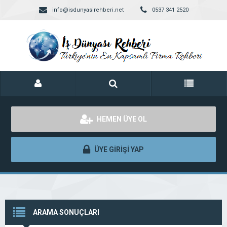
info@isdunyasirehberi.net
0537 341 2520
HEMEN ÜYE OL
ÜYE GİRİŞİ YAP
ARAMA SONUÇLARI