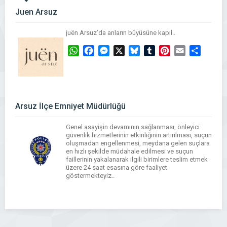
Juen Arsuz
juёn Arsuz’da anların büyüsüne kapıl..
WhatsApp
Facebook
Messenger
X
Bluesky
Tumblr
Pinterest
Email
Share
Arsuz İlçe Emniyet Müdürlüğü
Genel asayişin devamının sağlanması, önleyici
güvenlik hizmetlerinin etkinliğinin artırılması, suçun
oluşmadan engellenmesi, meydana gelen suçlara
en hızlı şekilde müdahale edilmesi ve suçun
faillerinin yakalanarak ilgili birimlere teslim etmek
üzere 24 saat esasına göre faaliyet
göstermekteyiz..
WhatsApp
Facebook
Messenger
X
Bluesky
Tumblr
Pinterest
Email
Share