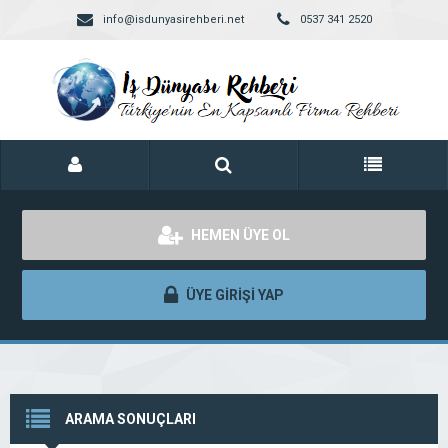
info@isdunyasirehberi.net
0537 341 2520
HEMEN ÜYE OL
ÜYE GİRİŞİ YAP
ARAMA SONUÇLARI