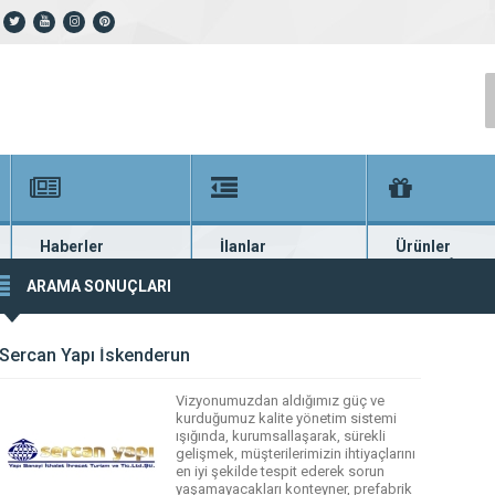
Haberler
İlanlar
Ürünler
En güncel haberler
Güncel seri ilanlar
Binlerce firma ü
ARAMA SONUÇLARI
Sercan Yapı İskenderun
Vizyonumuzdan aldığımız güç ve
kurduğumuz kalite yönetim sistemi
ışığında, kurumsallaşarak, sürekli
gelişmek, müşterilerimizin ihtiyaçlarını
en iyi şekilde tespit ederek sorun
yaşamayacakları konteyner, prefabrik