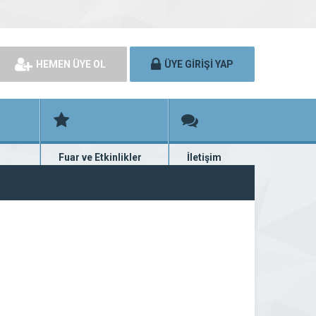
HEMEN ÜYE OL
ÜYE GİRİŞİ YAP
Fuar ve Etkinlikler
İletişim
rünü
Fuar ve etkinlik planları
Bize ulaşın