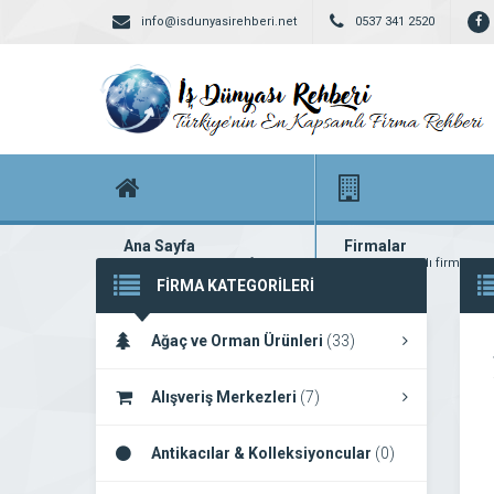
info@isdunyasirehberi.net
0537 341 2520
Ana Sayfa
Firmalar
Firma rehberi ana sayfanız
Yüzlerce kayıtlı firma
FİRMA KATEGORİLERİ
Ağaç ve Orman Ürünleri
(33)
Alışveriş Merkezleri
(7)
Antikacılar & Kolleksiyoncular
(0)