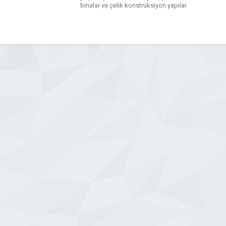
binalar ve çelik konstrüksiyon yapılar
üretmekteyiz..
WhatsApp
Facebook
Messenger
X
Bluesky
Tumblr
Pinterest
Email
Share