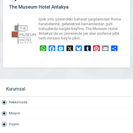
The Museum Hotel Antakya
İpek yolu üzerindeki baharat çarşılarından Roma
harabelerine, geleneksel hamamlardan gizli
bahçelerde nargile keyfine; The Museum Hotel
Antakya’da ve çevresinde yer alan yüzlerce yıllık
tarih mirasını keşfe çıkın…
WhatsApp
Facebook
Messenger
X
Bluesky
Tumblr
Pinterest
Email
Share
Kurumsal
Hakkımızda
Misyon
Vizyon