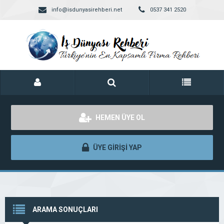
info@isdunyasirehberi.net
0537 341 2520
HEMEN ÜYE OL
ÜYE GİRİŞİ YAP
ARAMA SONUÇLARI