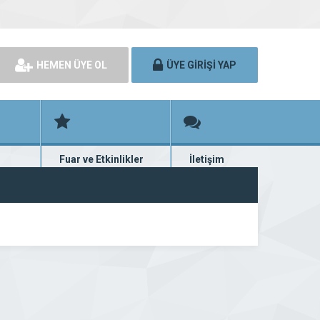
HEMEN ÜYE OL
ÜYE GİRİŞİ YAP
Fuar ve Etkinlikler
İletişim
rünü
Fuar ve etkinlik planları
Bize ulaşın