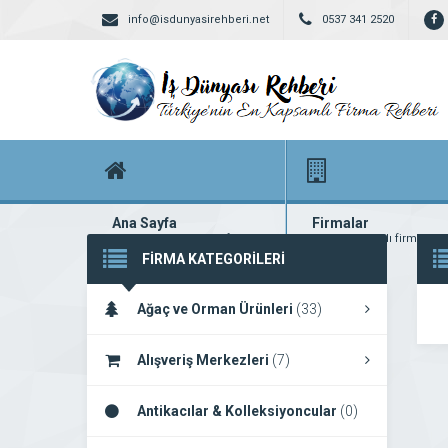
info@isdunyasirehberi.net
0537 341 2520
Ana Sayfa
Firmalar
Firma rehberi ana sayfanız
Yüzlerce kayıtlı firma
FİRMA KATEGORİLERİ
Ağaç ve Orman Ürünleri
(33)
Alışveriş Merkezleri
(7)
Antikacılar & Kolleksiyoncular
(0)