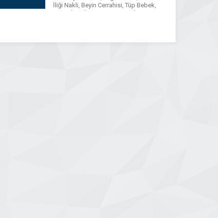
İliği Nakli, Beyin Cerrahisi, Tüp Bebek,
Genetik, Kalp ve Damar Cerrahisi,
Ortopedi ve Travmatoloji, Obezite
Cerrahisi Medicana Sağlık Grubu
bünyesinde yer alan branşlardan
bazılarıdır. Medicana […]
WhatsApp
Facebook
Messenger
X
Bluesky
Tumblr
Pinterest
Email
Share