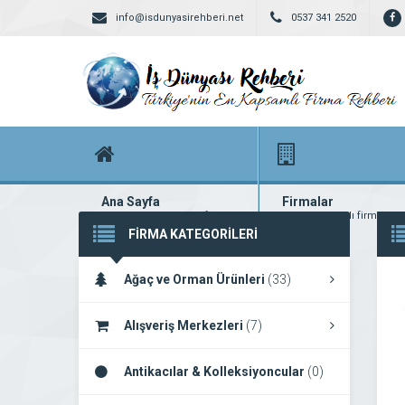
info@isdunyasirehberi.net
0537 341 2520
Ana Sayfa
Firmalar
Firma rehberi ana sayfanız
Yüzlerce kayıtlı firma
FİRMA KATEGORİLERİ
Ağaç ve Orman Ürünleri
(33)
Alışveriş Merkezleri
(7)
Antikacılar & Kolleksiyoncular
(0)