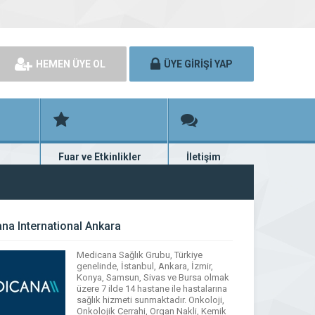
HEMEN ÜYE OL
ÜYE GİRİŞİ YAP
Fuar ve Etkinlikler
İletişim
rünü
Fuar ve etkinlik planları
Bize ulaşın
na International Ankara
Medicana Sağlık Grubu, Türkiye
genelinde, İstanbul, Ankara, İzmir,
Konya, Samsun, Sivas ve Bursa olmak
üzere 7 ilde 14 hastane ile hastalarına
sağlık hizmeti sunmaktadır. Onkoloji,
Onkolojik Cerrahi, Organ Nakli, Kemik