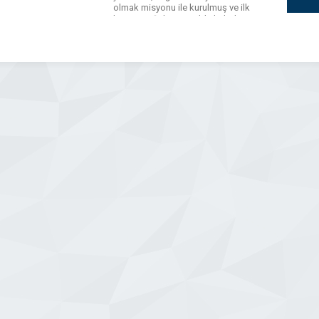
olmak misyonu ile kurulmuş ve ilk
hastasını Şubat 2000’de kabul etmiştir.
Türkiye’yi, dünya standartlarında kaliteli
sağlık hizmeti ile tanıştıran Memorial,
JCI Akreditasyon Kalite Belgesi’ni alan
(Joint Commission International)
Türkiye’nin ilk, […]
WhatsApp
Facebook
Messenger
X
Bluesky
Tumblr
Pinterest
Email
Share