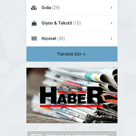
Gıda
(29)
Giyim & Tekstil
(10)
Hizmet
(30)
Tümünü Gör