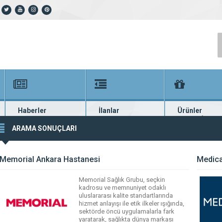
Haberler
İlanlar
Ürünler
En güncel haberler
Güncel seri ilanlar
Binlerce firma ü
ARAMA SONUÇLARI
Memorial Ankara Hastanesi
Medica
Memorial Sağlık Grubu, seçkin
kadrosu ve memnuniyet odaklı
uluslararası kalite standartlarında
hizmet anlayışı ile etik ilkeler ışığında,
sektörde öncü uygulamalarla fark
yaratarak, sağlıkta dünya markası