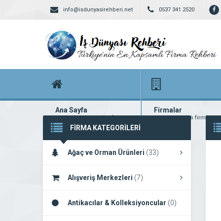
info@isdunyasirehberi.net
0537 341 2520
Ana Sayfa
Firmalar
Firma rehberi ana sayfanız
Yüzlerce kayıtlı firma
FİRMA KATEGORİLERİ
Ağaç ve Orman Ürünleri
(33)
Alışveriş Merkezleri
(7)
Antikacılar & Kolleksiyoncular
(0)