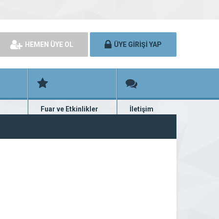
HEMEN ÜYE OL
ÜYE GİRİŞİ YAP
Fuar ve Etkinlikler
İletişim
rünü
Fuar ve etkinlik planları
Bize ulaşın