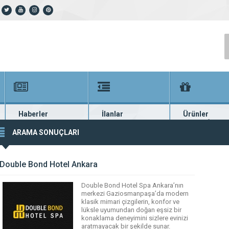
Haberler
İlanlar
Ürünler
En güncel haberler
Güncel seri ilanlar
Binlerce firma ü
ARAMA SONUÇLARI
Double Bond Hotel Ankara
Double Bond Hotel Spa Ankara’nın
merkezi Gaziosmanpaşa’da modern
klasik mimari çizgilerin, konfor ve
lüksle uyumundan doğan eşsiz bir
konaklama deneyimini sizlere evinizi
aratmayacak bir şekilde sunar.