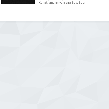
Konaklamanın yanı sıra Spa, Spor
Merkezi ve Masaj Salonu ile de hizmet
vermektedir. Ankara’nın tüm enerjisini
ve eğlencesini doyasıya
yaşayabileceğiniz mükemmel bir
lokasyonda bulunan Double Bond
Hotel Spa Ankara’nın […]
WhatsApp
Facebook
Messenger
X
Bluesky
Tumblr
Pinterest
Email
Share