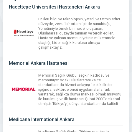
Hacettepe Üniversitesi Hastaneleri Ankara
En ileri bilgi ve teknolojinin, yeterli ve tatmin edici
düzeyde, zevkli bir ortam içinde sunulduğu,
Yönetimiyle örnek bir model oluşturan,
Uluslararası düzeyde tanınan ve tercih edilen,
Hasta ve çalışan memnuniyetinin mükemmele
ulaştığı, Lider sağlık kuruluşu olmaya
çalışmaktayız..
WhatsApp
Facebook
Messenger
X
Bluesky
Tumblr
Pinterest
Email
Share
Memorial Ankara Hastanesi
Memorial Sağlık Grubu, seçkin kadrosu ve
memnuniyet odaklı uluslararası kalite
standartlarında hizmet anlayışı ile etik ilkeler
ışığında, sektörde öncü uygulamalarla fark
yaratarak, sağlıkta dünya markası olmak misyonu
ile kurulmuş ve ilk hastasını Şubat 2000’de kabul
etmiştir. Türkiye’yi, dünya standartlarında kaliteli
sağlık hizmeti ile tanıştıran Memorial, JCI
Akreditasyon Kalite Belgesi’ni alan (Joint
Commission International) Türkiye’nin ilk, […]
Medicana International Ankara
WhatsApp
Facebook
Messenger
X
Bluesky
Tumblr
Pinterest
Email
Share
Medicana Sağlık Grubu, Türkiye genelinde,