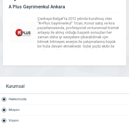
A Plus Gayrimenkul Ankara
Çankaya Balgat’ta 2012 yılında kurulmuş olan
“A+Plus Gayrimenkul” Ticari, Konut satış ve kira
pazarlamasında, profesyonel ve kurumsal hizmet
anlayışı ile almış olduğu başarılı sonuçları her
zaman daha iyi seviyelere çıkarabilmek için
bitmek bilmeyen enerjisi ile çalışmalarına büyük
bir hızla devam etmektedir. Güler yüzlü ekibi ile
profesyonel hizmet anlayışından asla ödün
vermeden, yılmadan sektörde başarıdan başarıya
[…]
WhatsApp
Facebook
Messenger
X
Bluesky
Tumblr
Pinterest
Email
Share
Kurumsal
Hakkımızda
Misyon
Vizyon