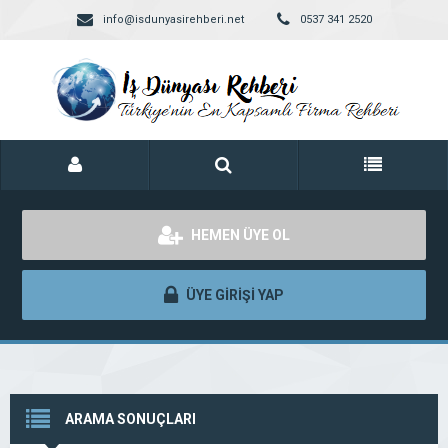
info@isdunyasirehberi.net
0537 341 2520
HEMEN ÜYE OL
ÜYE GİRİŞİ YAP
ARAMA SONUÇLARI